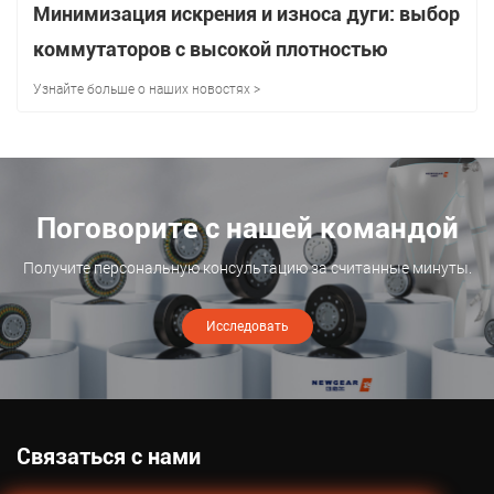
Минимизация искрения и износа дуги: выбор
коммутаторов с высокой плотностью
сегментов для двигателей с двумя
Узнайте больше о наших новостях >
выходами
Поговорите с нашей командой
Получите персональную консультацию за считанные минуты.
Исследовать
Связаться с нами