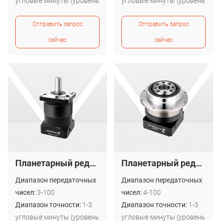
угловые минуты (уровень
угловые минуты (уровень
P1) 3-5 угловых минут
P1) 3-5 угловых минут
Отправить запрос
Отправить запрос
(уровень P2)
(уровень P2)
сейчас
сейчас
Планетарный редуктор Newgear Nema 23 PW с высокой точностью крутящего момента
Планетарный редуктор шагового типа Newgear PG ISO 9001 высокого качества
Диапазон передаточных
Диапазон передаточных
чисел:
3-100
чисел:
4-100
Диапазон точности:
1-3
Диапазон точности:
1-3
угловые минуты (уровень
угловые минуты (уровень