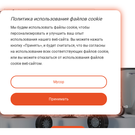
Политика использования файлов cookie
Мы будем использовать файлы cookie, чтобы
ОТПРАВИТЬ
персонализировать и улучшить ваш опыт
использования нашего веб-сайта. Вы можете нажать
кнопку «Принять», и будет считаться, что вы согласны
на использование всех соответствующих файлов cookie,
или вы можете отказаться от использования файлов
cookie веб-сайтом.
Мусор
Это рекламное место.
Newgear Intelligent Transmission (Guangdong) Co., Ltd. —
Принимать
высокотехнологичное предприятие, специализирующееся на
прецизионных передачах
Исследовать