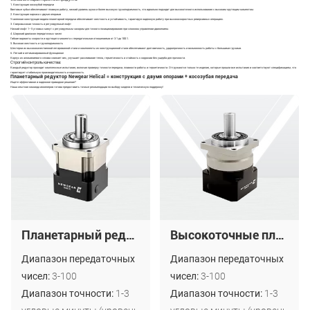
1. Конструкция косозубой передачи
Винтовые зубья обеспечивают плавную работу, низкий уровень шума и более высокую грузоподъемность, что идеально подходит для высокоточного использования с высоким крутящим моментом.
2. Конструкция каркаса с двумя опорами
Усиленная конструкция водила планетарной передачи обеспечивает жесткость и устойчивость, гарантируя надежную работу при высокоскоростных реверсивных операциях.
3. Сверхвысокая точность и регулируемый люфт
Низкий люфт 1–5 угловых минут с регулируемым зазором для точного позиционирования при сложном управлении движением.
4. Широкий диапазон передаточных чисел
Гибкие варианты скорости и крутящего момента с передаточными отношениями от 3:1 до 100:1.
5. Высокая жесткость и грузоподъемность
Шестерни из высококачественной легированной стали и компоненты из конструкционной стали обеспечивают долговечность, ударопрочность и возможность работы с большими грузами.
6. Легкий и оптимизированный функционал
Корпус из алюминиевого сплава снижает вес, улучшает рассеивание тепла, герметичность и стойкость к коррозии без ущерба для прочности.
Строгий контроль качества:
Каждый редуктор проходит комплексные испытания, включая проверку точности передачи, плавности работы и герметичности. Отгружаются только те изделия, которые прошли все испытания и соответствуют спецификациям, что
гарантирует стабильную производительность и надежность.
Планетарный редуктор Newgear Helical = конструкция с двумя опорами + косозубая передача
Ищете эффективное и надежное приводное решение?
Наша опытная команда инженеров готова предоставить точные рекомендации по выбору модели и техническую поддержку!
Планетарный редуктор Newgear с косозубыми шестернями PX для промышленной автоматизации
Высокоточные планетарные редукторы Newgear Helical производства Китая, завод PA, в наличии на складе.
Диапазон передаточных
Диапазон передаточных
чисел:
3-100
чисел:
3-100
Диапазон точности:
1-3
Диапазон точности:
1-3