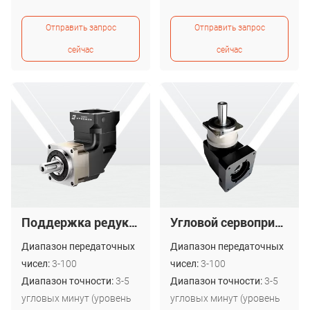
P1) 3-5 угловых минут
P1) 3-5 угловых минут
Отправить запрос
Отправить запрос
(уровень P2)
(уровень P2)
сейчас
сейчас
Поддержка редукторов с косозубыми шестернями Newgear PXR. Дистрибуция.
Угловой сервопривод Newgear с высокоточным PAR
Диапазон передаточных
Диапазон передаточных
чисел:
3-100
чисел:
3-100
Диапазон точности:
3-5
Диапазон точности:
3-5
угловых минут (уровень
угловых минут (уровень