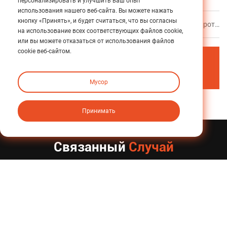
персонализировать и улучшить ваш опыт
использования нашего веб-сайта. Вы можете нажать
кнопку «Принять», и будет считаться, что вы согласны
Следующий
Планетарные редукторы в прецизионной ротационной высечке: улучшение контроля натяжения и точности приводки печати. ​​Пример применения
на использование всех соответствующих файлов cookie,
или вы можете отказаться от использования файлов
cookie веб-сайтом.
Вернуться к
содержанию
Мусор
Принимать
Связанный
Случай
Планетарные редукторы в прецизионной ротационной высечке: улучшение контроля натяжения и точности приводки печати. ​​Пример применения
Узнать больше >