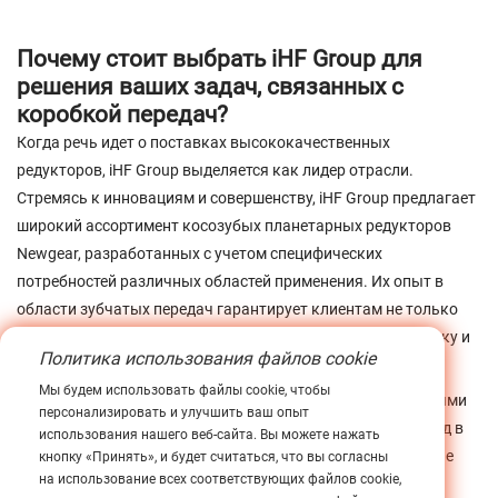
Почему стоит выбрать iHF Group для
решения ваших задач, связанных с
коробкой передач?
Когда речь идет о поставках высококачественных
редукторов, iHF Group выделяется как лидер отрасли.
Стремясь к инновациям и совершенству, iHF Group предлагает
широкий ассортимент косозубых планетарных редукторов
Newgear, разработанных с учетом специфических
потребностей различных областей применения. Их опыт в
области зубчатых передач гарантирует клиентам не только
превосходную продукцию, но и исключительную поддержку и
Политика использования файлов cookie
сервис.
Мы будем использовать файлы cookie, чтобы
В заключение, планетарный редуктор Newgear с косозубыми
персонализировать и улучшить ваш опыт
шестернями представляет собой значительный шаг вперед в
использования нашего веб-сайта. Вы можете нажать
технологии зубчатых передач, предлагая непревзойденные
кнопку «Принять», и будет считаться, что вы согласны
на использование всех соответствующих файлов cookie,
характеристики с точки зрения жесткости, точности и