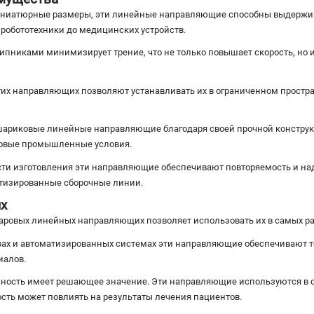
ниатюрные размеры, эти линейные направляющие способны выдерживат
робототехники до медицинских устройств.
никами минимизирует трение, что не только повышает скорость, но и
их направляющих позволяют устанавливать их в ограниченном простра
риковые линейные направляющие благодаря своей прочной конструк
ровые промышленные условия.
ти изготовления эти направляющие обеспечивают повторяемость и над
атизированные сборочные линии.
х
ровых линейных направляющих позволяет использовать их в самых р
ах и автоматизированных системах эти направляющие обеспечивают т
иалов.
ность имеет решающее значение. Эти направляющие используются в о
ность может повлиять на результаты лечения пациентов.