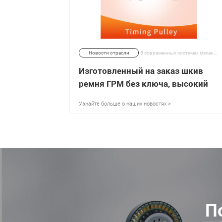
В современной промышленной автоматизации, прецизионной робототехнике и тяжелых механических трансмиссионных системах редуктор является не просто компонентом, ограничивающим скорость; это структурный краеугольный камень точности позиционирования и увеличения крутящего момента. | 29/05/2026
Новости отрасли
В современных системах механического привода спрос на высокомоментную и эффективную передачу мощности продолжает расти. | 15/09/2025
Изготовленный на заказ шкив
и
ремня ГРМ без ключа, высокий
щности
крутящий момент и
Узнайте больше о наших новостях >
эффективность
П