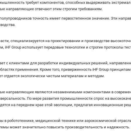
ышленность требует компонентов, способных выдерживать экстремальн
е направляющие отвечают этим строгим требованиям.
полупроводников точность имеет первостепенное значение. Эти напр
водства.
области, специализируется на проектировании и производстве высоко
, iHF Group использует передовые технологии и строгие протоколы тес
ет с клиентами для разработки индивидуальных решений, направленн
ластях применения. Кроме того, приверженность iHF Group принципам 
ет отдается экологически чистым материалам и методам.
ые направляющие являются незаменимыми компонентами в современ
иверсальность. По мере развития промышленности спрос на высокока
находятся на переднем крае этой эволюции, предлагая инновационные 
и вы в робототехнике, медицинской технике или аэрокосмической отра
мы может значительно повысить производительность и надежность. По