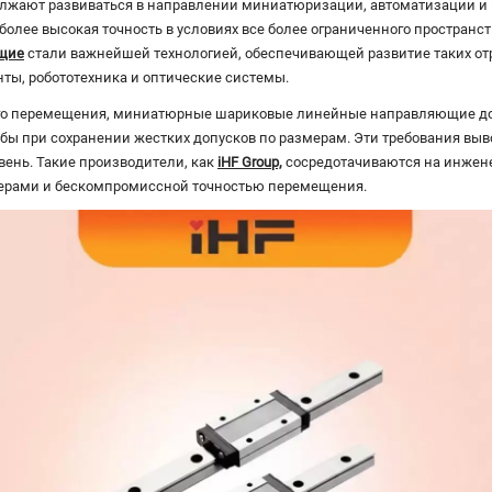
лжают развиваться в направлении миниатюризации, автоматизации и 
лее высокая точность в условиях все более ограниченного пространств
щие
стали важнейшей технологией, обеспечивающей развитие таких отр
ы, робототехника и оптические системы.
ого перемещения, миниатюрные шариковые линейные направляющие до
ы при сохранении жестких допусков по размерам. Эти требования выв
вень. Такие производители, как
iHF Group,
сосредотачиваются на инжен
ерами и бескомпромиссной точностью перемещения.