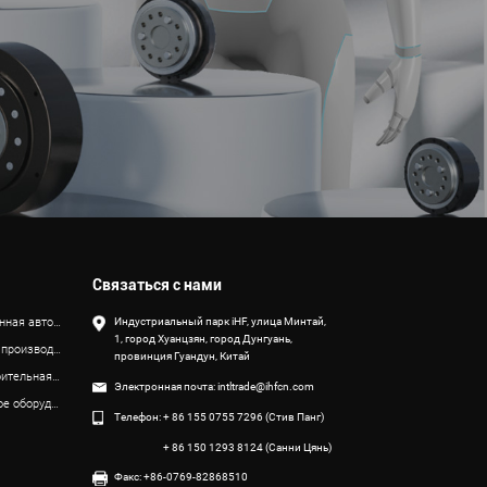
Связаться с нами
Индустриальный парк iHF, улица Минтай,
Промышленная автоматизация и робототехника
1, город Хуанцзян, город Дунгуань,
Передовое производство оборудования
провинция Гуандун, Китай
Станкостроительная промышленность
Электронная почта:
intltrade@ihfcn.com
Специальное оборудование
Телефон:
+ 86 155 0755 7296 (Стив Панг)
+ 86 150 1293 8124 (Санни Цянь)
Факс: +86-0769-82868510