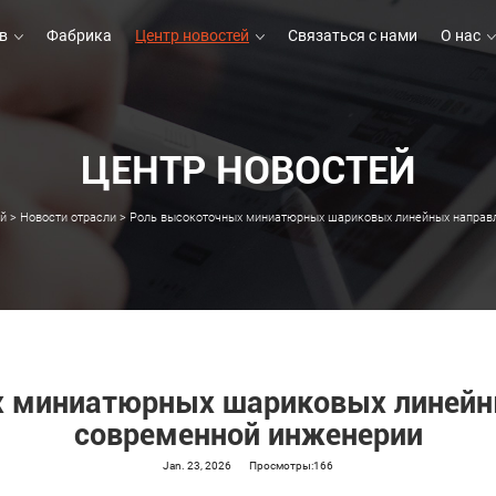
в
Фабрика
Центр новостей
Связаться с нами
О нас
ЦЕНТР НОВОСТЕЙ
в
Фабрика
Связаться с нами
О нас
ей
>
Новости отрасли
>
Роль высокоточных миниатюрных шариковых линейных направ
х миниатюрных шариковых линейн
современной инженерии
Jan. 23, 2026
Просмотры:166