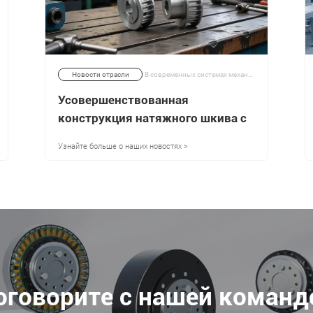
Новости отрасли
В современных системах механической трансмиссии производительность часто определяется компонентами, которые работают тихо в фоновом режиме. Одной из таких важных частей является зубчатый натяжной шкив, важнейший элемент систем газораспределения, ременных передач и узлов точного управления движением. | 28/04/2026
Усовершенствованная
конструкция натяжного шкива с
зубьями для
Узнайте больше о наших новостях >
высокопроизводительных
механических применений
оговорите с нашей команд