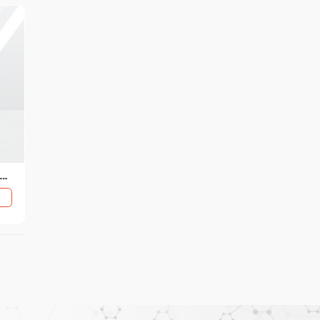
чные роликовые направляющие iHF для контрольно-измерительного оборудования 3C