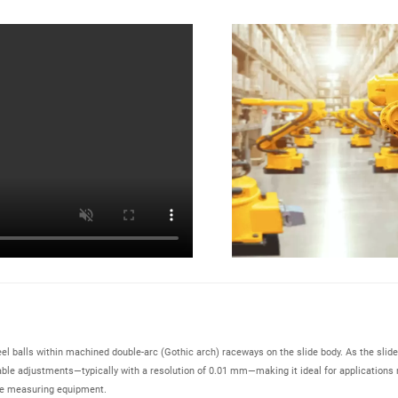
teel balls within machined double-arc (Gothic arch) raceways on the slide body. As the slid
fiable adjustments—typically with a resolution of 0.01 mm—making it ideal for applications 
ate measuring equipment.