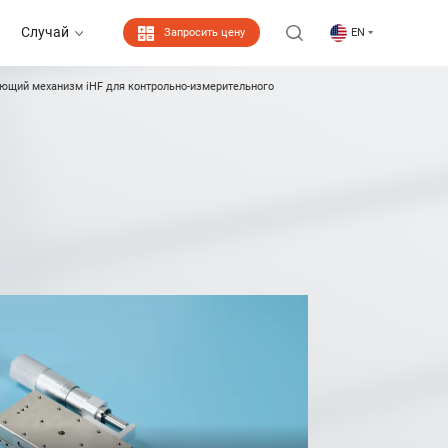
Случай
Запросить цену
EN
щий механизм iHF для контрольно-измерительного
Случай