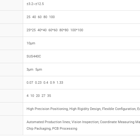
±
3.2~
±
12.5
25
40
60
80
100
25*25
40*40
60*60
80*80
100*100
10µm
SUS440C
3µm
5µm
0.07
0.23
0.4
0.9
1.33
4
10
20
27
35
High Precision Positioning, High Rigidity Design, Flexible Configuration, 
Automated Production lines; Vision Inspection; Coordinate Measuring Ma
Chip Packaging, PCB Processing