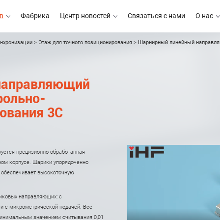
в
Фабрика
Центр новостей
Связаться с нами
О нас
инхронизации
>
Этаж для точного позиционирования
>
Шарнирный линейный направляю
Фабрика
Центр новостей
Связаться с нами
О нас
направляющий
рольно-
ования 3C
уется прецизионно обработанная
ном корпусе. Шарики упорядоченно
е обеспечивает высокоточную
иковых направляющих: с
и с микрометрической подачей. Все
минимальным значением считывания 0,01