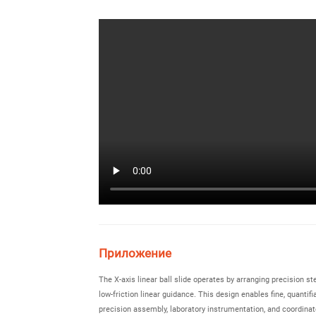
Приложение
The X-axis linear ball slide operates by arranging precision s
low-friction linear guidance. This design enables fine, quanti
precision assembly, laboratory instrumentation, and coordin