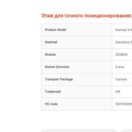
Этаж для точного позиционирования:
Product Model
Manual X-A
Material
Stainless S
Module
ZD58AN
Motion Direction
X-axis
Transport Package
Cartons
Trademark
iHF
HS Code
903190009