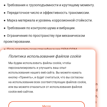
●
Требования к грузоподъемности и крутящему моменту.
●
Передаточное число и эффективность трансмиссии.
●
Марка материала и уровень коррозионной стойкости.
●
Требования по контролю шума и вибрации.
●
Ограничения по пространству при механическом
проектировании.
●
Пользовательские спецификации OEM/ODM.
Политика использования файлов cookie
Правильный выбор обеспечивает долгосрочную работу и
стабильность системы.
Мы будем использовать файлы cookie, чтобы
персонализировать и улучшить ваш опыт
использования нашего веб-сайта. Вы можете нажать
Заключение
кнопку «Принять», и будет считаться, что вы согласны
на использование всех соответствующих файлов cookie,
Stainless steel helical internal gears are essential components in
или вы можете отказаться от использования файлов
modern mechanical systems, delivering precision, durability, and
cookie веб-сайтом.
efficiency. Their ability to reduce noise, improve load distribution,
and enable compact designs makes them indispensable across
Мусор